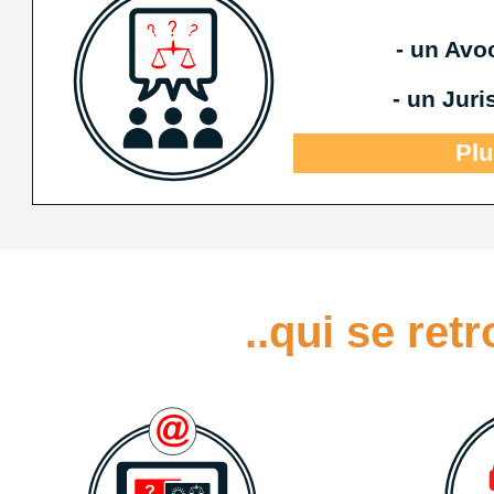
<
- un Avo
>
- un Jur
Plu
..qui se ret