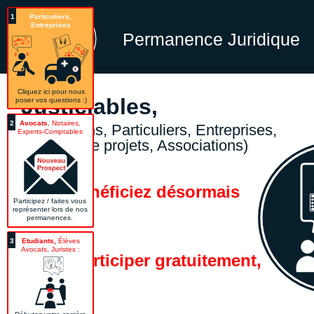
1
Particuliers,
Entreprises
Permanence Juridique
Cliquez ici pour nous
Justiciables,
poser vos questions :)
2
Avocats
, Notaires,
( = Citoyens, Particuliers, Entreprises,
Experts-Comptables
Porteurs de projets, Associations)
Bénéficiez désormais
Participez / faites vous
représenter lors de nos
permanences.
3
Etudiants,
Élèves
Avocats, Juristes :
pour participer gratuitement,