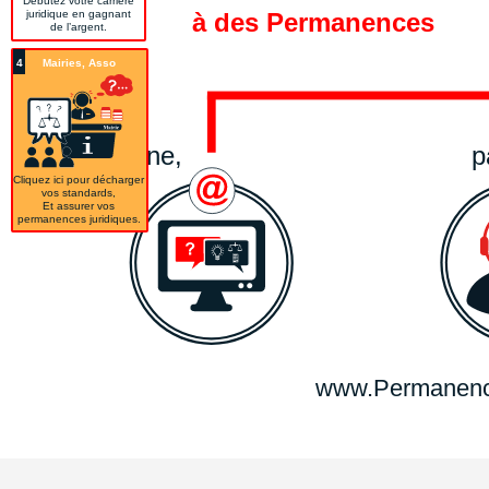
Débutez votre carrière
juridique en gagnant
à des Permanences
de l’argent.
4
Mairies, Asso
en ligne,
p
Cliquez ici pour décharger
vos standards,
Et assurer vos
permanences juridiques.
www.Permanence