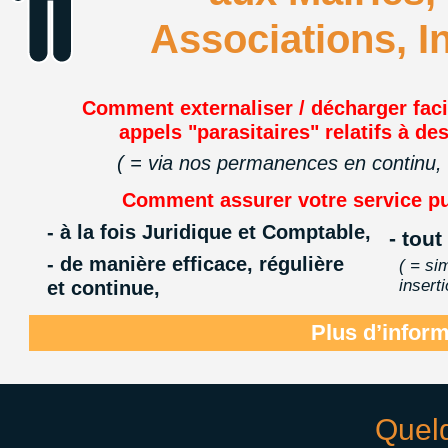
Associations, I
Comment externaliser / décharger fac
appels "parasitaires" relatifs à de
( = via nos permanences en continu, e
Comment assurer votre service p
- à la fois Juridique et Comptable,
- tout
- de manière efficace, régulière
( = si
insert
et continue,
Plus d’inform
Quelq